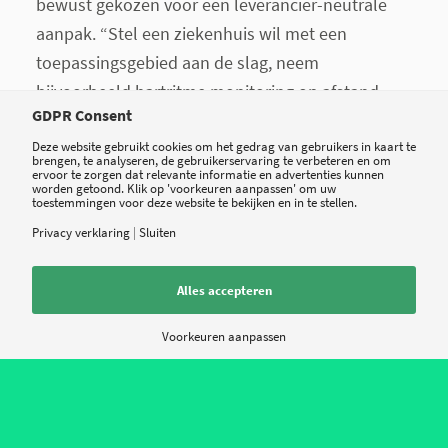
bewust gekozen voor een leverancier-neutrale
aanpak. “Stel een ziekenhuis wil met een
toepassingsgebied aan de slag, neem
bijvoorbeeld hartritme monitoring op afstand,
GDPR Consent
dan mag het ziekenhuis zelf bepalen met welke
leverancier zij hierin willen optrekken, in plaats
Deze website gebruikt cookies om het gedrag van gebruikers in kaart te
brengen, te analyseren, de gebruikerservaring te verbeteren en om
ervoor te zorgen dat relevante informatie en advertenties kunnen
van dat de zorgverzekeraar dit bepaalt.”
worden getoond. Klik op 'voorkeuren aanpassen' om uw
toestemmingen voor deze website te bekijken en in te stellen.
Privacy verklaring
|
Sluiten
Alles accepteren
Voorkeuren aanpassen
"Leveranciers die impact realiseren, daar gaan wij mee in zee" - Joris van