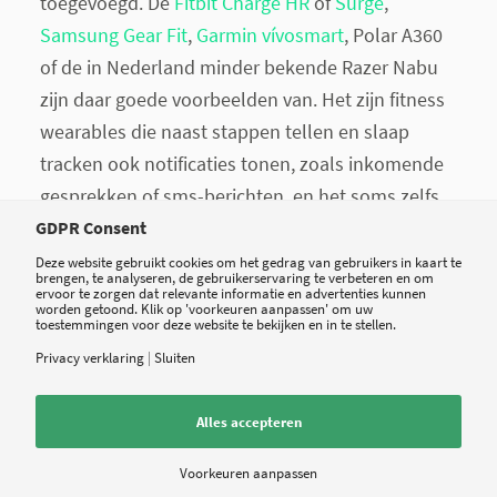
toegevoegd. De
Fitbit Charge HR
of
Surge
,
Samsung Gear Fit
,
Garmin vívosmart
, Polar A360
of de in Nederland minder bekende Razer Nabu
zijn daar goede voorbeelden van. Het zijn fitness
wearables die naast stappen tellen en slaap
tracken ook notificaties tonen, zoals inkomende
gesprekken of sms-berichten, en het soms zelfs
mogelijk maken om vanaf je pols te bellen. Met
GDPR Consent
deze communicatie-tools betreden de fitness
Deze website gebruikt cookies om het gedrag van gebruikers in kaart te
brengen, te analyseren, de gebruikerservaring te verbeteren en om
wearables het domein van de smartwatch.
ervoor te zorgen dat relevante informatie en advertenties kunnen
worden getoond. Klik op 'voorkeuren aanpassen' om uw
toestemmingen voor deze website te bekijken en in te stellen.
Privacy verklaring
|
Sluiten
‘Smart fitness-focused
watch’
Alles accepteren
Voorkeuren aanpassen