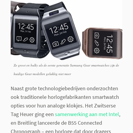
Zo groot en bulky als de eerste generatie Samsung Gear smartwatches zijn de
huidige Gear modellen gelukkig niet meer
Naast grote technologiebedrijven onderzochten
ook traditionele horlogefabrikanten smartwatch
opties voor hun analoge klokjes. Het Zwitserse
Tag Heuer ging een
samenwerking aan met Intel
,
en Breitling lanceerde de B55 Connected
Chronograph – een horloge dat door dragers