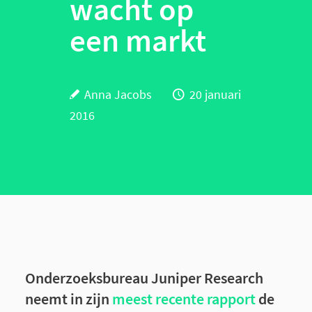
wacht op
een markt
Anna Jacobs
20 januari
2016
Onderzoeksbureau Juniper Research
neemt in zijn
meest recente rapport
de