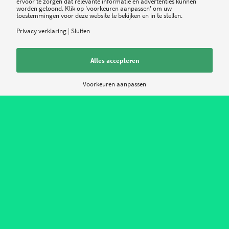
ervoor te zorgen dat relevante informatie en advertenties kunnen
andere belanghebbenden waarvoor zij hun
worden getoond. Klik op 'voorkeuren aanpassen' om uw
toestemmingen voor deze website te bekijken en in te stellen.
product of dienst ontwikkelen. Zo kunnen zij veel
Privacy verklaring
|
Sluiten
beter voorspellen waar een aansluiting is met
hun technologie en hoe zij de meeste waarde
Alles accepteren
kunnen toevoegen.
Voorkeuren aanpassen
"De zorgmarkt is niet echt moeilijker, het is alleen
veel belangrijker"
-
lees hier het interview met Rockstart oprichter
Oscar Kneppers
Tweet
Share
Share