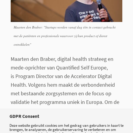
Maarten den Braber: "Startups worden vanaf dag één in contact gebracht
met de patiënten en professionals waarvoor zij hun product of dienst
ontwikkelen"
Maarten den Braber,
digital health
strateeg en
mede-oprichter van Quantified Self Europe,
is Program Director van de Accelerator Digital
Health. Volgens hem maakt de verbondenheid
met bestaande zorgsystemen en de focus op
validatie het programma uniek in Europa. Om de
startups relevante diensten en producten te laten
GDPR Consent
ontwikkelen worden zij vanaf dag één in contact
Deze website gebruikt cookies om het gedrag van gebruikers in kaart te
gebracht met de patiënten, professionals en
brengen, te analyseren, de gebruikerservaring te verbeteren en om