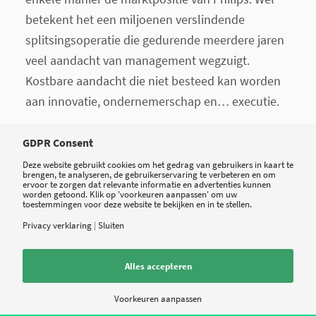
betekent het een miljoenen verslindende
splitsingsoperatie die gedurende meerdere jaren
veel aandacht van management wegzuigt.
Kostbare aandacht die niet besteed kan worden
aan innovatie, ondernemerschap en… executie.
Het wordt tijd dat Philips zich gaat richten op de
GDPR Consent
echte missie: een beter leven voor 3 miljard
Deze website gebruikt cookies om het gedrag van gebruikers in kaart te
mensen.
brengen, te analyseren, de gebruikerservaring te verbeteren en om
ervoor te zorgen dat relevante informatie en advertenties kunnen
worden getoond. Klik op 'voorkeuren aanpassen' om uw
Over de gastblogger:
toestemmingen voor deze website te bekijken en in te stellen.
Privacy verklaring
|
Sluiten
Laurens van der Tang
(1965) is algemeen
Alles accepteren
directeur en oprichter
van VitalHealth
Voorkeuren aanpassen