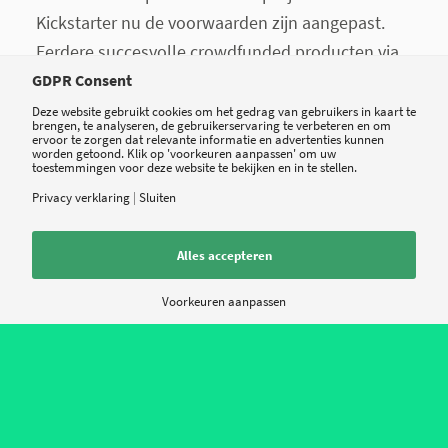
Kickstarter nu de voorwaarden zijn aangepast.
Eerdere succesvolle crowdfunded producten via
Kickstarter zijn onder andere de
Melon
EEG-
GDPR Consent
hoofdband, en Pebble’s smartwatch.
Deze website gebruikt cookies om het gedrag van gebruikers in kaart te
brengen, te analyseren, de gebruikerservaring te verbeteren en om
ervoor te zorgen dat relevante informatie en advertenties kunnen
worden getoond. Klik op 'voorkeuren aanpassen' om uw
toestemmingen voor deze website te bekijken en in te stellen.
Direct van de defibrillator
Privacy verklaring
|
Sluiten
naar een persoonlijk
Alles accepteren
gezondheidsdossier
Voorkeuren aanpassen
10 juni
– Parkview Health, een Amerikaanse non-
profit gezondheidsorganisatie, is gestart met een
onderzoek ter bevordering van zelfmanagement
door patiënten met hartproblemen.