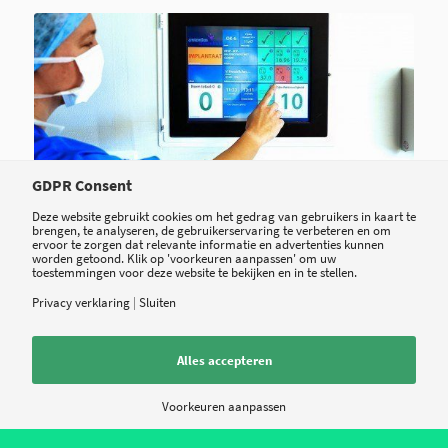
GDPR Consent
Deze website gebruikt cookies om het gedrag van gebruikers in kaart te
eHealth op de werkvloer:
brengen, te analyseren, de gebruikerservaring te verbeteren en om
ervoor te zorgen dat relevante informatie en advertenties kunnen
OK cockpit verbetert
worden getoond. Klik op 'voorkeuren aanpassen' om uw
toestemmingen voor deze website te bekijken en in te stellen.
patiëntveiligheid
Privacy verklaring
|
Sluiten
Alles accepteren
Frans Faber, hoofd van de operatiekamer van het
Voorkeuren aanpassen
Antonius Ziekenhuis Sneek, vertelt over de OK
cockpit om kwaliteit en veiligheid op de OK te