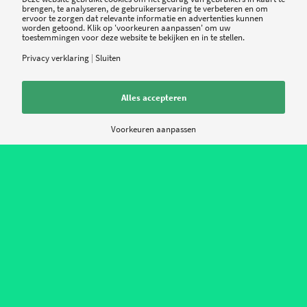
brengen, te analyseren, de gebruikerservaring te verbeteren en om
ervoor te zorgen dat relevante informatie en advertenties kunnen
*
Naam
worden getoond. Klik op 'voorkeuren aanpassen' om uw
toestemmingen voor deze website te bekijken en in te stellen.
Privacy verklaring
|
Sluiten
*
E-mail
Alles accepteren
Site
Voorkeuren aanpassen
Mijn naam, e-mail en site opslaan in deze browser voor de volgende keer
wanneer ik een reactie plaats.