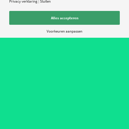
Privacy verklaring
|
Sluiten
Alles accepteren
0
Voorkeuren aanpassen
ANTWOORDEN
Plaats een Reactie
Meepraten?
Draag gerust bij!
*
Naam
*
E-mail