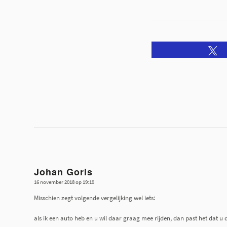
Johan Goris
16 november 2018 op 19:19
zegt:
Misschien zegt volgende vergelijking wel iets:
als ik een auto heb en u wil daar graag mee rijden, dan past het dat 