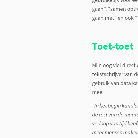
gaan”, “samen optre
gaan met” en ook 
Toet-toet
Mijn oog viel direc
tekstschrijver van d
gebruik van data k
mee:
“In het begin kan s
de rest van de maats
verloop van tijd he
meer mensen maken 