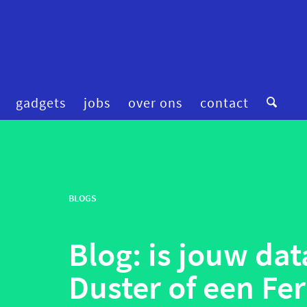
gadgets
jobs
over ons
contact
digitale zorg
preventie
femtech
privacy
financiering
BLOGS
robotica
fitness & wellness
smart homes
Blog: is jouw da
mental health
smart hospitals
onderzoek
smart stuff
Duster of een Fer