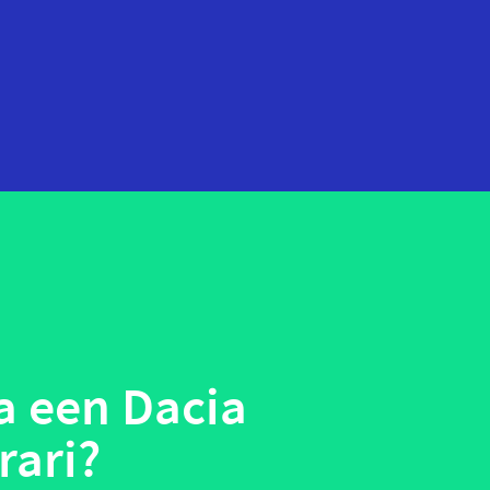
startups
technologie
telehealth
wearables
ta een Dacia
rari?