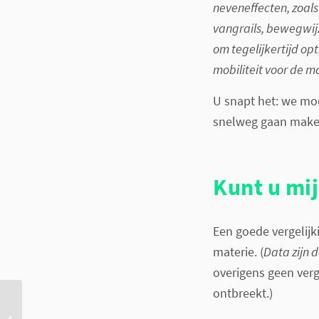
neveneffecten, zoals
vangrails, bewegwijz
om
tegelijkertijd o
mobiliteit voor de m
U snapt het: we moe
snelweg gaan make
Kunt u mi
Een goede vergelij
materie. (
Data zijn 
overigens geen verg
ontbreekt.)
Heeft de zorgconsument
het wel gezien met