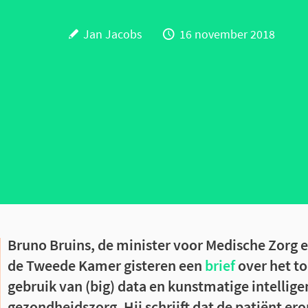
Jan Jacobs
16 november 2018
Bruno Bruins, de minister voor Medische Zorg e
de Tweede Kamer gisteren een
brief
over het 
gebruik van (big) data en kunstmatige intelligen
gezondheidszorg. Hij schrijft dat de patiënt e