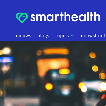
nieuws
blogs
topics
nieuwsbrief
artificial intelligence
beleid
cybersecurity
data
diagnostiek
digital therapeutics