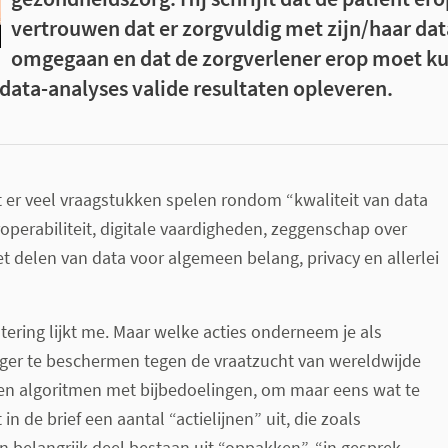
vertrouwen dat er zorgvuldig met zijn/haar da
omgegaan en dat de zorgverlener erop moet k
data-analyses valide resultaten opleveren.
at er veel vraagstukken spelen rondom “kwaliteit van data
roperabiliteit, digitale vaardigheden, zeggenschap over
et delen van data voor algemeen belang, privacy en allerlei
tering lijkt me. Maar welke acties onderneem je als
ger te beschermen tegen de vraatzucht van wereldwijde
en algoritmen met bijbedoelingen, om maar eens wat te
n de brief een aantal “actielijnen” uit, die zoals
en belangrijk deel bestaan uit “oppakken”, “in gesprek