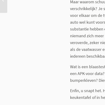
Maar waarom schuur
eHealth?
verschrikkelijk? Je 
voor elkaar om de t
auto wel kunt voors
substantie hebben en
niemand zich meer 
veroverde, zeker nie
als de vaatwasser en
iedereen beschikbaa
Wat is een blaastest
een APK-voor data? D
bumperkleven? Diese
Enfin, u snapt het.
keukentafel of in he