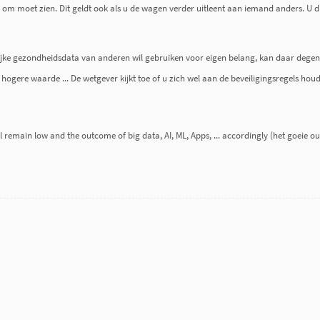
r om moet zien. Dit geldt ook als u de wagen verder uitleent aan iemand anders. U die
nlijke gezondheidsdata van anderen wil gebruiken voor eigen belang, kan daar degene
 hogere waarde ... De wetgever kijkt toe of u zich wel aan de beveiligingsregels houd
ll remain low and the outcome of big data, AI, ML, Apps, ... accordingly (het goeie o