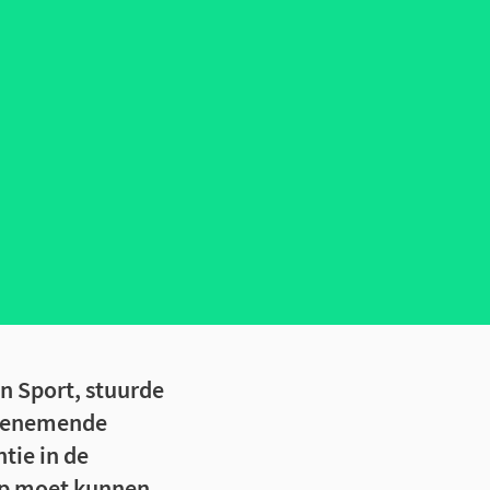
n Sport, stuurde
toenemende
tie in de
rop moet kunnen