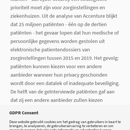
prioriteit moet zijn voor zorginstellingen en
ziekenhuizen. Uit de analyse van Accenture blijkt
dat 25 miljoen patiënten - één op de dertien
patiënten - het gevaar lopen dat hun medische of
persoonlijke gegevens worden gestolen uit
elektronische patientendossiers van
zorginstellingen tussen 2015 en 2019. Het gevolg:
patiënten kunnen kiezen voor een andere
aanbieder wanneer hun privacy geschonden
wordt door een datalek of inadequate beveiliging.
De helft van de geïnterviewde patiënten gaf aan
dat zij een andere aanbieder zullen kiezen
wanneer hun gegevens gestolen worden bij een
GDPR Consent
ziekenhuis of zorgverlener. Zorginstellingen en
Deze website gebruikt cookies om het gedrag van gebruikers in kaart te
ziekenhuizen verliezen daarmee miljoenen aan
brengen, te analyseren, de gebruikerservaring te verbeteren en om
ervoor te zorgen dat relevante informatie en advertenties kunnen