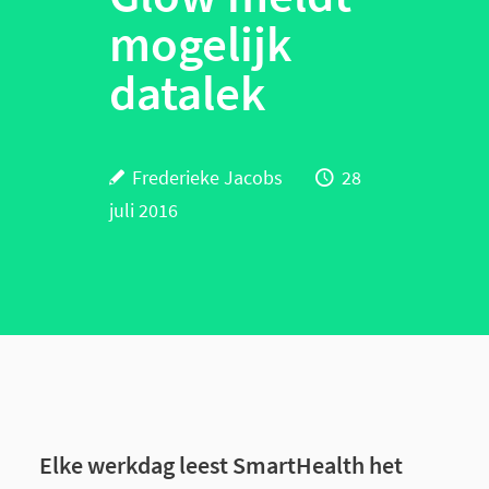
mogelijk
datalek
Frederieke Jacobs
28
juli 2016
Elke werkdag leest SmartHealth het