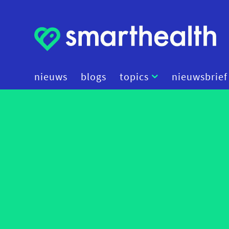
nieuws
blogs
topics
nieuwsbrief
artificial intelligence
beleid
cybersecurity
data
diagnostiek
digital therapeutics