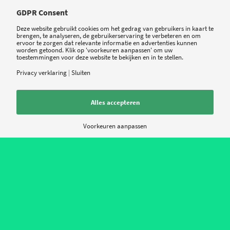
GDPR Consent
Deze website gebruikt cookies om het gedrag van gebruikers in kaart te
brengen, te analyseren, de gebruikerservaring te verbeteren en om
ervoor te zorgen dat relevante informatie en advertenties kunnen
worden getoond. Klik op 'voorkeuren aanpassen' om uw
toestemmingen voor deze website te bekijken en in te stellen.
Privacy verklaring
|
Sluiten
Alles accepteren
Voorkeuren aanpassen
Newsroom: Nederlandse
fitness startup haalt 2,1
miljoen investering op
eHealth en mHealth nieuws uit Nederland en het