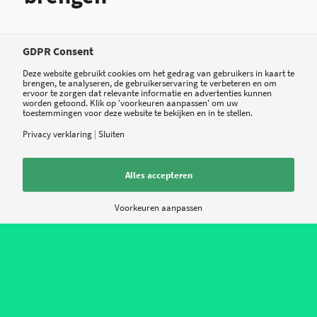
We vertellen elkaar dat 'het heerst' als we
GDPR Consent
verkouden of ziek worden, maar zou het niet
Deze website gebruikt cookies om het gedrag van gebruikers in kaart te
brengen, te analyseren, de gebruikerservaring te verbeteren en om
handig zijn als je een overzicht had op je […]
ervoor te zorgen dat relevante informatie en advertenties kunnen
worden getoond. Klik op 'voorkeuren aanpassen' om uw
toestemmingen voor deze website te bekijken en in te stellen.
16 JUNI 2015
Privacy verklaring
|
Sluiten
Alles accepteren
Voorkeuren aanpassen