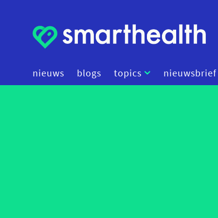
nieuws
blogs
topics
nieuwsbrief
artificial intelligence
beleid
cybersecurity
data
diagnostiek
digital therapeutics