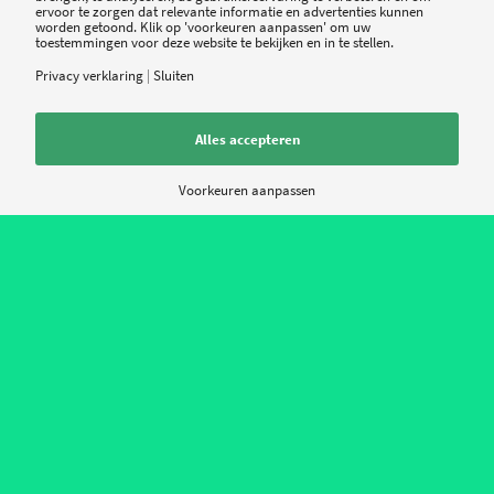
ervoor te zorgen dat relevante informatie en advertenties kunnen
worden getoond. Klik op 'voorkeuren aanpassen' om uw
toestemmingen voor deze website te bekijken en in te stellen.
Privacy verklaring
|
Sluiten
Alles accepteren
Voorkeuren aanpassen
Nieuws
Contact
Over ons
Privacy policy
Volg ons:
Nieuwsbrief:
aanmelden