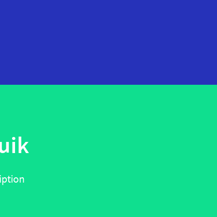
startups
technologie
uik
telehealth
wearables
iption