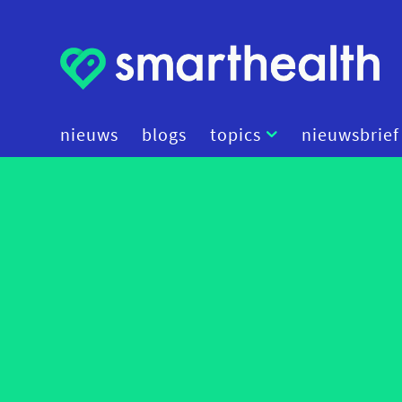
nieuws
blogs
topics
nieuwsbrief
artificial intelligence
beleid
cybersecurity
data
diagnostiek
digital therapeutics