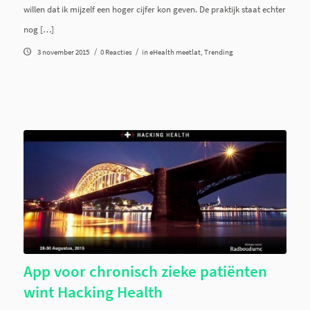
willen dat ik mijzelf een hoger cijfer kon geven. De praktijk staat echter
nog […]
/
/
3 november 2015
0 Reacties
in
eHealth meetlat
,
Trending
App voor chronisch zieke patiënten
wint Hacking Health