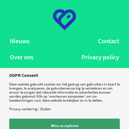
Nieuws
Contact
Over ons
Privacy policy
GDPR Consent
Deze website gebruikt cookies om het gedrag van gebruikers in kaart te
Volg ons:
brengen, te analyseren, de gebruikerservaring te verbeteren en om
ervoor te zorgen dat relevante informatie en advertenties kunnen
worden getoond. Klik op 'voorkeuren aanpassen' om uw
toestemmingen voor deze website te bekijken en in te stellen.
Privacy verklaring
|
Sluiten
Nieuwsbrief:
aanmelden
Alles accepteren