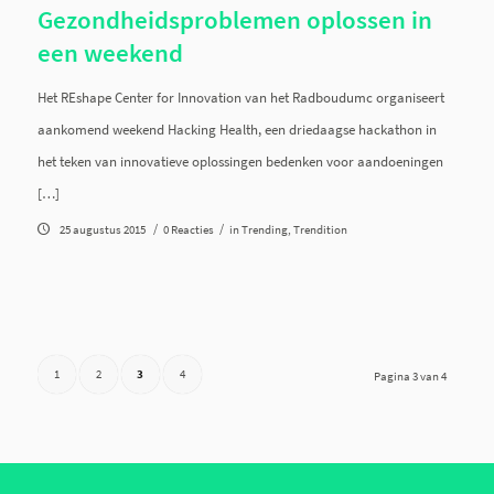
Gezondheidsproblemen oplossen in
een weekend
Het REshape Center for Innovation van het Radboudumc organiseert
aankomend weekend Hacking Health, een driedaagse hackathon in
het teken van innovatieve oplossingen bedenken voor aandoeningen
[…]
/
/
25 augustus 2015
0 Reacties
in
Trending
,
Trendition
1
2
3
4
Pagina 3 van 4